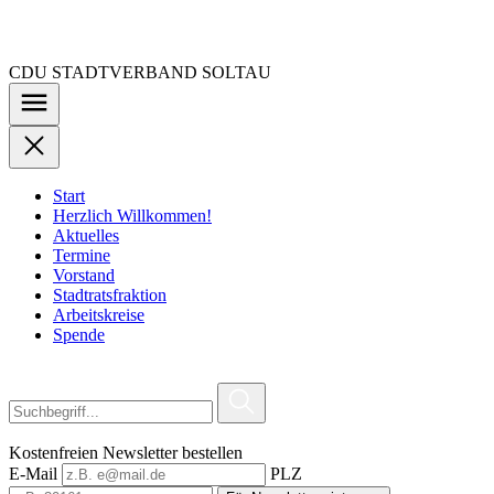
Zu
den
Inhalten
CDU STADTVERBAND SOLTAU
springen
Start
Herzlich Willkommen!
Aktuelles
Termine
Vorstand
Stadtratsfraktion
Arbeitskreise
Spende
Kostenfreien Newsletter bestellen
E-Mail
PLZ