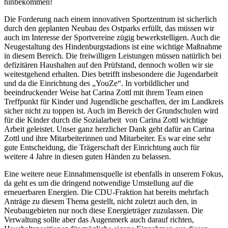
hinbekommen!
Die Forderung nach einem innovativen Sportzentrum ist sicherlich
durch den geplanten Neubau des Ostparks erfüllt, das müssen wir
auch im Interesse der Sportvereine zügig bewerkstelligen. Auch die
Neugestaltung des Hindenburgstadions ist eine wichtige Maßnahme
in diesem Bereich. Die freiwilligen Leistungen müssen natürlich bei
defizitären Haushalten auf den Prüfstand, dennoch wollen wir sie
weitestgehend erhalten. Dies betrifft insbesondere die Jugendarbeit
und da die Einrichtung des „YouZe“. In vorbildlicher und
beeindruckender Weise hat Carina Zottl mit ihrem Team einen
Treffpunkt für Kinder und Jugendliche geschaffen, der im Landkreis
sicher nicht zu toppen ist. Auch im Bereich der Grundschulen wird
für die Kinder durch die Sozialarbeit von Carina Zottl wichtige
Arbeit geleistet. Unser ganz herzlicher Dank geht dafür an Carina
Zottl und ihre Mitarbeiterinnen und Mitarbeiter. Es war eine sehr
gute Entscheidung, die Trägerschaft der Einrichtung auch für
weitere 4 Jahre in diesen guten Händen zu belassen.
Eine weitere neue Einnahmensquelle ist ebenfalls in unserem Fokus,
da geht es um die dringend notwendige Umstellung auf die
erneuerbaren Energien. Die CDU-Fraktion hat bereits mehrfach
Anträge zu diesem Thema gestellt, nicht zuletzt auch den, in
Neubaugebieten nur noch diese Energieträger zuzulassen. Die
Verwaltung sollte aber das Augenmerk auch darauf richten,