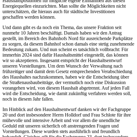
Haushaltspositionen für mögliche eigene Einnahmen aus diesen
Energiequellen einzurichten. Man sollte die Möglichkeiten nicht
unterschätzen, die hieraus auch für städtische Investitionen
geschaffen werden können.
Und dann gibt es da noch ein Thema, das unsere Fraktion seit
nunmehr 10 Jahren beschäftigt. Damals haben wir den Antrag
gestellt, im Bereich des Bahnhofs Nord für ausreichende Parkplätze
zu sorgen, da diesem Bahnhof schon damals eine stetig zunehmende
Bedeutung zukam. Und nun scheint es tatsächlich vollbracht: Für
immerhin 2024 sind dafür Haushaltsmittel eingestellt, das können
wir so akzeptieren. Insgesamt entspricht der Haushaltsentwurf
unseren Vorstellungen. Um dem Wunsch der Verwaltung nach
frühzeitiger und damit dem Gesetz entsprechenden Verabschiedung
des Haushaltes nachzukommen, haben wir die Entscheidung über
die Straßenausbaubeiträge, der vermutlich noch eine Diskussion
vorangehen wird, von diesem Haushalt abgetrennt. Auf jeden Fall
wird die Entscheidung, wie damit zukünftig verfahren werden soll,
noch in diesem Jahr fallen.
Im Hinblick auf den Haushaltsentwurf danken wir der Fachgruppe
20 und dort insbesondere Herrn Holldorf und Frau Schlote für ihre
mühevolle und intensive Arbeit und vor allem die unendliche
Geduld mit unseren sicherlich oft anstrengenden Fragen und
Vorstellungen. Diese wurden stets ausführlich und freundlich
behandelt. Gleiches gilt für die Fachgruppe 23, dort insbesondere