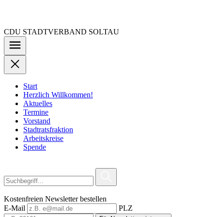
Zu
den
Inhalten
CDU STADTVERBAND SOLTAU
springen
Start
Herzlich Willkommen!
Aktuelles
Termine
Vorstand
Stadtratsfraktion
Arbeitskreise
Spende
Kostenfreien Newsletter bestellen
E-Mail
PLZ