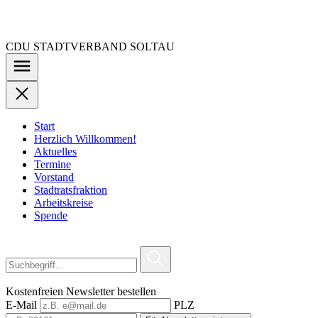
Zu
den
Inhalten
CDU STADTVERBAND SOLTAU
springen
Start
Herzlich Willkommen!
Aktuelles
Termine
Vorstand
Stadtratsfraktion
Arbeitskreise
Spende
Kostenfreien Newsletter bestellen
E-Mail
PLZ