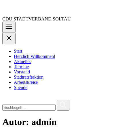
Zu
den
Inhalten
CDU STADTVERBAND SOLTAU
springen
Start
Herzlich Willkommen!
Aktuelles
Termine
Vorstand
Stadtratsfraktion
Arbeitskreise
Spende
Autor:
admin